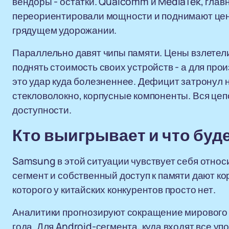
вендоры - остатки. Qualcomm и MediaTek, гла
переориентировали мощности и поднимают цен
грядущем удорожании.
Параллельно давят чипы памяти. Цены взлетел
поднять стоимость своих устройств - а для про
это удар куда болезненнее. Дефицит затронул 
стекловолокно, корпусные компоненты. Вся цепо
доступности.
Кто выигрывает и что буд
Samsung в этой ситуации чувствует себя относ
сегмент и собственный доступ к памяти дают ко
которого у китайских конкурентов просто нет.
Аналитики прогнозируют сокращение мирового
года. Для Android-сегмента, куда входят все уп