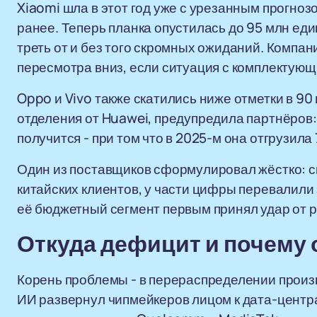
Xiaomi шла в этот год уже с урезанным прогноз
ранее. Теперь планка опустилась до 95 млн един
треть от и без того скромных ожиданий. Компан
пересмотра вниз, если ситуация с комплектующ
Oppo и Vivo также скатились ниже отметки в 90
отделения от Huawei, предупредила партнёров:
получится - при том что в 2025-м она отгрузила 
Один из поставщиков сформулировал жёстко: с
китайских клиентов, у части цифры перевалили 
её бюджетный сегмент первым принял удар от р
Откуда дефицит и почему 
Корень проблемы - в перераспределении произ
ИИ развернул чипмейкеров лицом к дата-центр