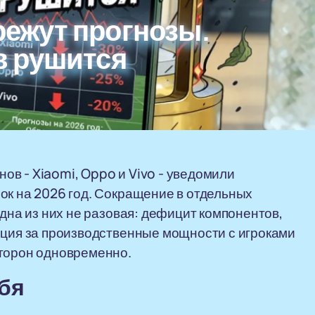
 режут прогнозы.
 рушится
в - Xiaomi, Oppo и Vivo - уведомили
ок на 2026 год. Сокращение в отдельных
одна из них не разовая: дефицит компонентов,
нция за производственные мощности с игроками
сторон одновременно.
бя