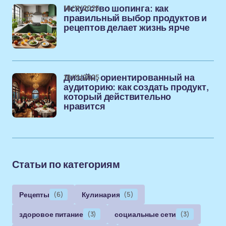
18/11/2025
Искусство шопинга: как
правильный выбор продуктов и
рецептов делает жизнь ярче
18/11/2025
Дизайн, ориентированный на
аудиторию: как создать продукт,
который действительно
нравится
Статьи по категориям
Рецепты
(6)
Кулинария
(5)
здоровое питание
(3)
социальные сети
(3)