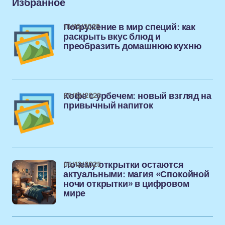
Избранное
10/12/2025
Погружение в мир специй: как
раскрыть вкус блюд и
преобразить домашнюю кухню
05/12/2025
Кофе с урбечем: новый взгляд на
привычный напиток
05/12/2025
Почему открытки остаются
актуальными: магия «Спокойной
ночи открытки» в цифровом
мире