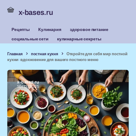
x-bases.ru
Рецепты
Кулинария
здоровое питание
социальные сети
кулинарные секреты
Главная
постная кухня
Откройте для себя мир постной
кухни: вдохновение для вашего постного меню
x-bases.ru
10/12/2025