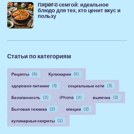
17/11/2025
Пирог с семгой: идеальное
блюдо для тех, кто ценит вкус и
пользу
Статьи по категориям
Рецепты
(6)
Кулинария
(5)
здоровое питание
(3)
социальные сети
(3)
Безопасность
(2)
iPhone
(2)
выпечка
(2)
Бытовая техника
(2)
специи
(2)
кулинарные секреты
(2)