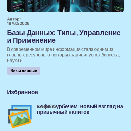
Автор:
19/02/2026
Базы Данных: Типы, Управление
и Применение
В современном мире информация стала одним из
главных ресурсов, от которых зависит успех бизнеса,
науки и
базы данных
Избранное
05/12/2025
Кофе с урбечем: новый взгляд на
привычный напиток