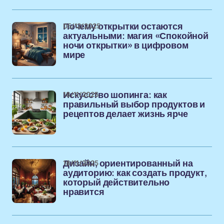
05/12/2025
Почему открытки остаются
актуальными: магия «Спокойной
ночи открытки» в цифровом
мире
18/11/2025
Искусство шопинга: как
правильный выбор продуктов и
рецептов делает жизнь ярче
18/11/2025
Дизайн, ориентированный на
аудиторию: как создать продукт,
который действительно
нравится