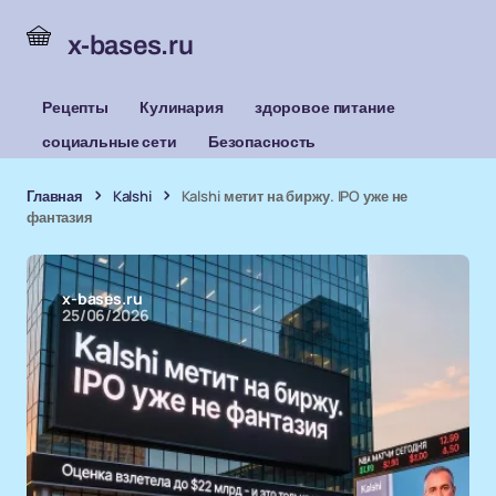
x-bases.ru
Рецепты
Кулинария
здоровое питание
социальные сети
Безопасность
Главная
Kalshi
Kalshi метит на биржу. IPO уже не
фантазия
x-bases.ru
25/06/2026