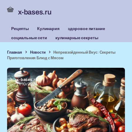
x-bases.ru
Рецепты
Кулинария
здоровое питание
социальные сети
кулинарные секреты
Главная
Новости
Непревзойденный Вкус: Секреты
Приготовления Блюд с Мясом
x-bases.ru
11/10/2024