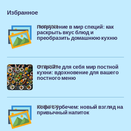
Избранное
10/12/2025
Погружение в мир специй: как
раскрыть вкус блюд и
преобразить домашнюю кухню
10/12/2025
Откройте для себя мир постной
кухни: вдохновение для вашего
постного меню
05/12/2025
Кофе с урбечем: новый взгляд на
привычный напиток