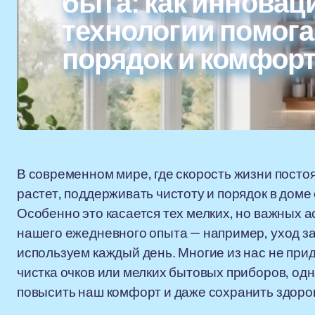
быта: как иннова
технологии помог
порядок и комфор
В современном мире, где скорость жизни постоя
растет, поддерживать чистоту и порядок в доме
Особенно это касается тех мелких, но важных а
нашего ежедневного опыта — например, уход з
используем каждый день. Многие из нас не при
чистка очков или мелких бытовых приборов, од
повысить наш комфорт и даже сохранить здоро