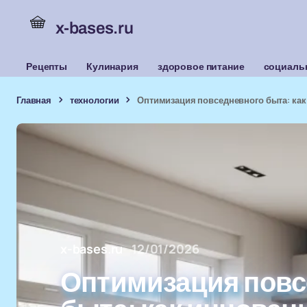
x-bases.ru
Рецепты
Кулинария
здоровое питание
социаль
Главная
технологии
Оптимизация повседневного быта: ка
x-bases.ru
12/01/2026
Оптимизация повс