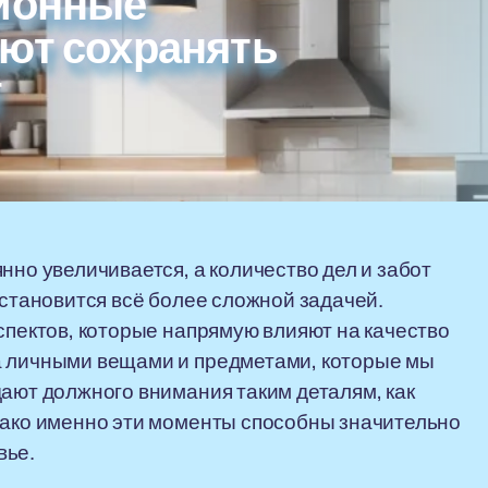
ционные
ают сохранять
т
нно увеличивается, а количество дел и забот
 становится всё более сложной задачей.
спектов, которые напрямую влияют на качество
а личными вещами и предметами, которые мы
дают должного внимания таким деталям, как
нако именно эти моменты способны значительно
вье.