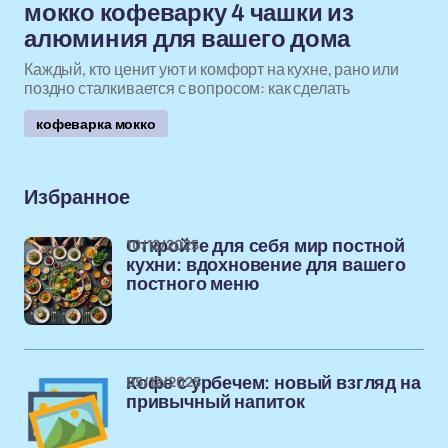
мокко кофеварку 4 чашки из
алюминия для вашего дома
Каждый, кто ценит уют и комфорт на кухне, рано или
поздно сталкивается с вопросом: как сделать
кофеварка мокко
Избранное
10/12/2025
Откройте для себя мир постной
кухни: вдохновение для вашего
постного меню
05/12/2025
Кофе с урбечем: новый взгляд на
привычный напиток