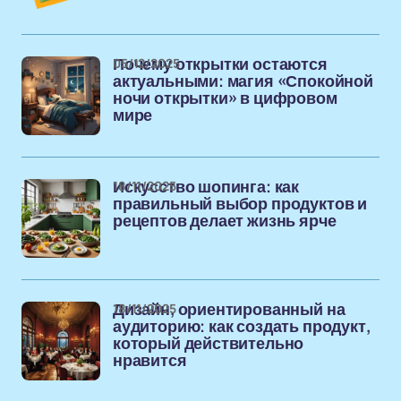
05/12/2025
Почему открытки остаются
актуальными: магия «Спокойной
ночи открытки» в цифровом
мире
18/11/2025
Искусство шопинга: как
правильный выбор продуктов и
рецептов делает жизнь ярче
18/11/2025
Дизайн, ориентированный на
аудиторию: как создать продукт,
который действительно
нравится